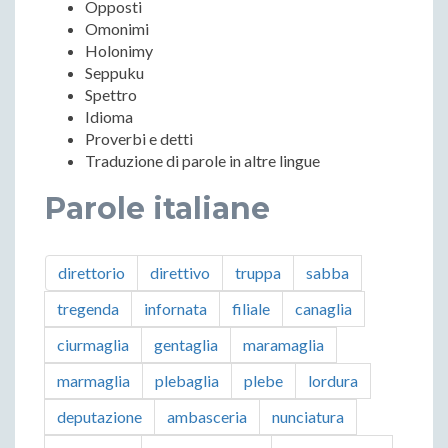
Opposti
Omonimi
Holonimy
Seppuku
Spettro
Idioma
Proverbi e detti
Traduzione di parole in altre lingue ​​
Parole italiane
direttorio
direttivo
truppa
sabba
tregenda
infornata
filiale
canaglia
ciurmaglia
gentaglia
maramaglia
marmaglia
plebaglia
plebe
lordura
deputazione
ambasceria
nunciatura