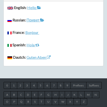
English:
Hello
Russian:
Привет
France:
Bonjour
Spanish:
Hola
Dautch:
Guten Aben
0
1
2
3
4
5
6
7
8
9
Prefixes
Suffixes
A
B
C
D
E
F
G
H
I
J
K
L
M
N
O
P
Q
R
S
T
U
V
W
X
Y
Z