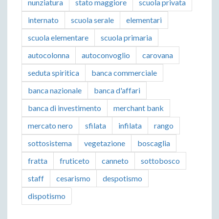
nunziatura
stato maggiore
scuola privata
internato
scuola serale
elementari
scuola elementare
scuola primaria
autocolonna
autoconvoglio
carovana
seduta spiritica
banca commerciale
banca nazionale
banca d'affari
banca di investimento
merchant bank
mercato nero
sfilata
infilata
rango
sottosistema
vegetazione
boscaglia
fratta
fruticeto
canneto
sottobosco
staff
cesarismo
despotismo
dispotismo