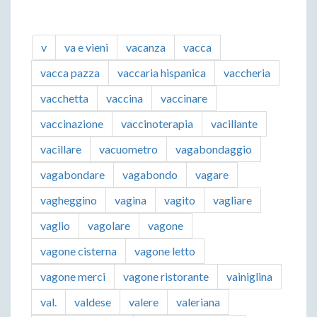
v
va e vieni
vacanza
vacca
vacca pazza
vaccaria hispanica
vaccheria
vacchetta
vaccina
vaccinare
vaccinazione
vaccinoterapia
vacillante
vacillare
vacuometro
vagabondaggio
vagabondare
vagabondo
vagare
vagheggino
vagina
vagito
vagliare
vaglio
vagolare
vagone
vagone cisterna
vagone letto
vagone merci
vagone ristorante
vainiglina
val.
valdese
valere
valeriana