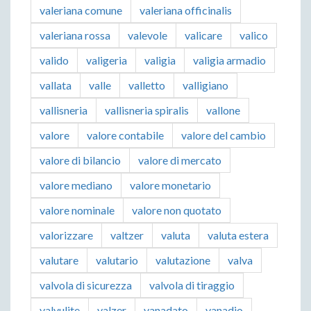
valeriana comune
valeriana officinalis
valeriana rossa
valevole
valicare
valico
valido
valigeria
valigia
valigia armadio
vallata
valle
valletto
valligiano
vallisneria
vallisneria spiralis
vallone
valore
valore contabile
valore del cambio
valore di bilancio
valore di mercato
valore mediano
valore monetario
valore nominale
valore non quotato
valorizzare
valtzer
valuta
valuta estera
valutare
valutario
valutazione
valva
valvola di sicurezza
valvola di tiraggio
valvulite
valzer
vanadato
vanadio