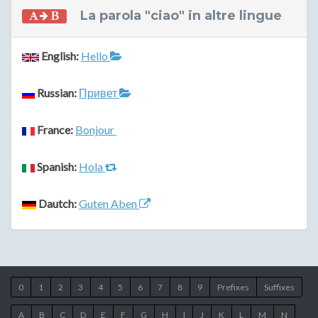
La parola "ciao" in altre lingue
English:
Hello
Russian:
Привет
France:
Bonjour
Spanish:
Hola
Dautch:
Guten Aben
0
1
2
3
4
5
6
7
8
9
Prefixes
Suffixes
A
B
C
D
E
F
G
H
I
J
K
L
M
N