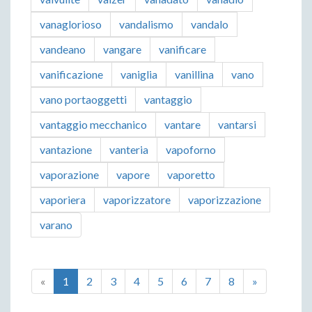
vanaglorioso
vandalismo
vandalo
vandeano
vangare
vanificare
vanificazione
vaniglia
vanillina
vano
vano portaoggetti
vantaggio
vantaggio mecchanico
vantare
vantarsi
vantazione
vanteria
vapoforno
vaporazione
vapore
vaporetto
vaporiera
vaporizzatore
vaporizzazione
varano
«
1
2
3
4
5
6
7
8
»