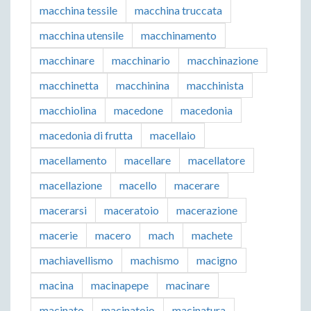
macchina tessile
macchina truccata
macchina utensile
macchinamento
macchinare
macchinario
macchinazione
macchinetta
macchinina
macchinista
macchiolina
macedone
macedonia
macedonia di frutta
macellaio
macellamento
macellare
macellatore
macellazione
macello
macerare
macerarsi
maceratoio
macerazione
macerie
macero
mach
machete
machiavellismo
machismo
macigno
macina
macinapepe
macinare
macinato
macinatoio
macinatura