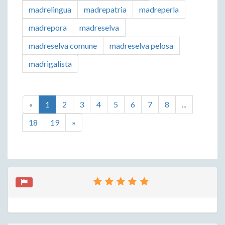
madrelingua
madrepatria
madreperla
madrepora
madreselva
madreselva comune
madreselva pelosa
madrigalista
«
1
2
3
4
5
6
7
8
...
18
19
»