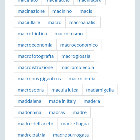
macinazione
macinino
macis
maciullare
macro
macroanalisi
macrobiotica
macrocosmo
macroeconomia
macroeconomico
macrofotografia
macroglossia
macroistruzione
macromolecola
macropus giganteus
macrosomia
macrospora
macula lutea
madamigella
maddalena
made in italy
madera
madonnina
madras
madre
madre dell'aceto
madre lingua
madre patria
madre surrogata