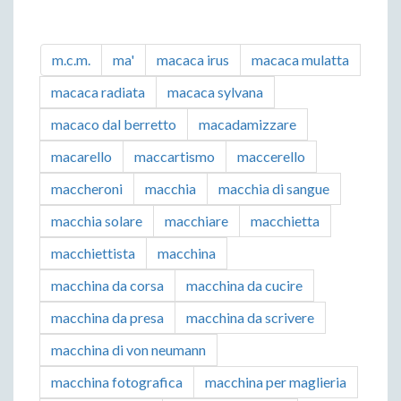
m.c.m.
ma'
macaca irus
macaca mulatta
macaca radiata
macaca sylvana
macaco dal berretto
macadamizzare
macarello
maccartismo
maccerello
maccheroni
macchia
macchia di sangue
macchia solare
macchiare
macchietta
macchiettista
macchina
macchina da corsa
macchina da cucire
macchina da presa
macchina da scrivere
macchina di von neumann
macchina fotografica
macchina per maglieria