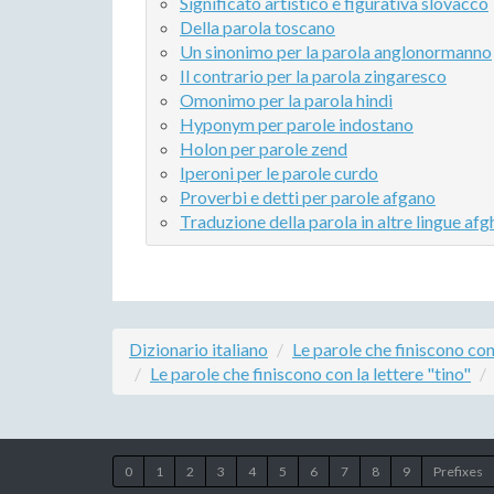
Significato artistico e figurativa slovacco
Della parola toscano
Un sinonimo per la parola anglonormanno
Il contrario per la parola zingaresco
Omonimo per la parola hindi
Hyponym per parole indostano
Holon per parole zend
Iperoni per le parole curdo
Proverbi e detti per parole afgano
Traduzione della parola in altre lingue af
Dizionario italiano
Le parole che finiscono con 
Le parole che finiscono con la lettere "tino"
0
1
2
3
4
5
6
7
8
9
Prefixes