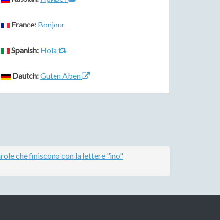
France:
Bonjour
Spanish:
Hola
Dautch:
Guten Aben
role che finiscono con la lettere "ino"