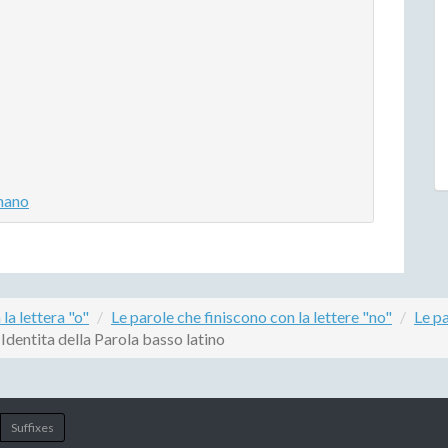
ghano
la lettera "o"
Le parole che finiscono con la lettere "no"
Le pa
Identita della Parola basso latino
Suffixes