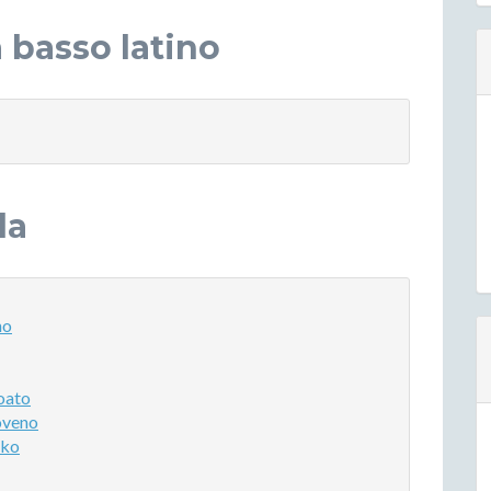
 basso latino
la
no
roato
loveno
eko