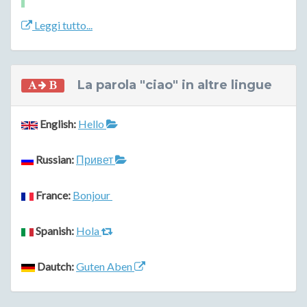
Leggi tutto...
La parola "ciao" in altre lingue
English:
Hello
Russian:
Привет
France:
Bonjour
Spanish:
Hola
Dautch:
Guten Aben