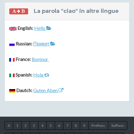
La parola "ciao" in altre lingue
English:
Hello
Russian:
Привет
France:
Bonjour
Spanish:
Hola
Dautch:
Guten Aben
0
1
2
3
4
5
6
7
8
9
Prefixes
Suffixes